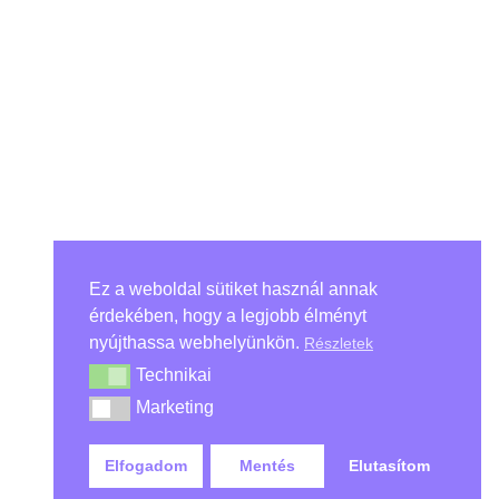
BACK TO ALL ARTICLES
Ez a weboldal sütiket használ annak
érdekében, hogy a legjobb élményt
nyújthassa webhelyünkön.
Részletek
Technikai
Technikai
Marketing
Marketing
Elfogadom
Mentés
Elutasítom